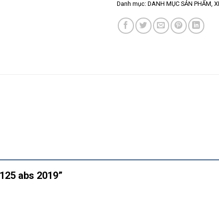
Danh mục:
DANH MỤC SẢN PHẨM
,
X
h 125 abs 2019”