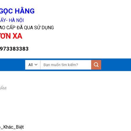
GỌC HẰNG
ẤY- HÀ NỘI
CAO CẤP ĐÃ QUA SỬ DỤNG
ƯƠN XA
973383383
Tìm
kiếm:
HẨM
Khác_Biệt