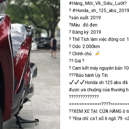
#Hàng_Mới_Về_Siêu_Lướt?
? #Honda_sh_125_abs_2019_ba
?sản xuất :2019
?Màu : đỏ đen
? Đăng ký :2019
? Thể Tích làm việc động cơ
? Odo :2.000km
? Chính chủ :
?? Giá ?
? Cam kết máy nguyên bản 10
???Bảo hành Uy Tín
Honda sh 125 abs đã qu
được ưa chuộng của thương 
?????????????
============•????•======
??XEM XE TẠI: CỬA HÀNG ô t
? ?Địa chỉ: cs1:số 6 ngõ 79 -ca