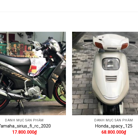
DANH MỤC SẢN PHẨM
DANH MỤC SẢN PHẨM
Yamaha_sirius_fi_rc_2020
Honda_spacy_125
17.800.000
₫
68.800.000
₫