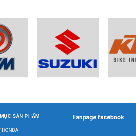
 MỤC SẢN PHẨM
Fanpage facebook
Y HONDA