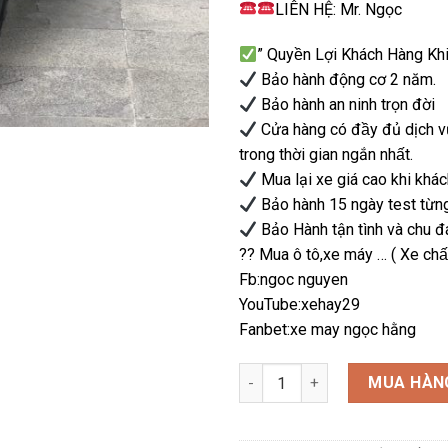
LIÊN HỆ: Mr. Ngọc
” Quyền Lợi Khách Hàng K
Bảo hành động cơ 2 năm.
Bảo hành an ninh trọn đời
Cửa hàng có đầy đủ dịch vu
trong thời gian ngắn nhất.
Mua lại xe giá cao khi khách
Bảo hành 15 ngày test từng lo
Bảo Hành tận tình và chu đ
?? Mua ô tô,xe máy … ( Xe chất )
Fb:ngoc nguyen
YouTube:xehay29
Fanbet:xe may ngọc hằng
sh 125 abs 2019 số lượng
MUA HÀN