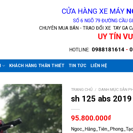
CỬA HÀNG XE MÁY
N
SỐ 6 NGÕ 79 ĐƯỜNG CẦU GI
CHUYÊN MUA BÁN - TRAO ĐỔI XE TAY GA 
UY TÍN V
0988181614
-
0
HOTLINE
:
M
KHÁCH HÀNG THÂN THIẾT
TIN TỨC
LIÊN HỆ
TRANG CHỦ
/
DANH MỤC SẢN P
sh 125 abs 2019
95.800.000
₫
Ngoc_Hằng_Tiên_Phong_Tạo_