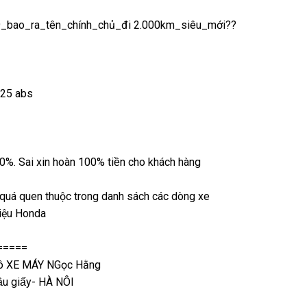
o_ra_tên_chính_chủ_đi 2.000km_siêu_mới??
: 125 abs
0%. Sai xin hoàn 100% tiền cho khách hàng
á quen thuộc trong danh sách các dòng xe
hiệu Honda
=====
ô XE MÁY NGọc Hằng
̂̀u giấy- HÀ NÔI