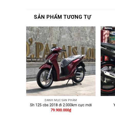
SẢN PHẨM TƯƠNG TỰ
ẨM
DANH MỤC SẢN PHẨM
2019
Sh 125 cbs 2018 đi 2.000km cực mới
79.900.000
₫