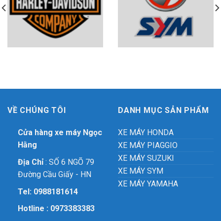
VỀ CHÚNG TÔI
DANH MỤC SẢN PHẨM
Cửa hàng xe máy Ngọc
XE MÁY HONDA
Hằng
XE MÁY PIAGGIO
XE MÁY SUZUKI
Địa Chỉ
: SỐ 6 NGÕ 79
XE MÁY SYM
Đường Cầu Giấy - HN
XE MÁY YAMAHA
Tel:
0988181614
Hotline :
0973383383