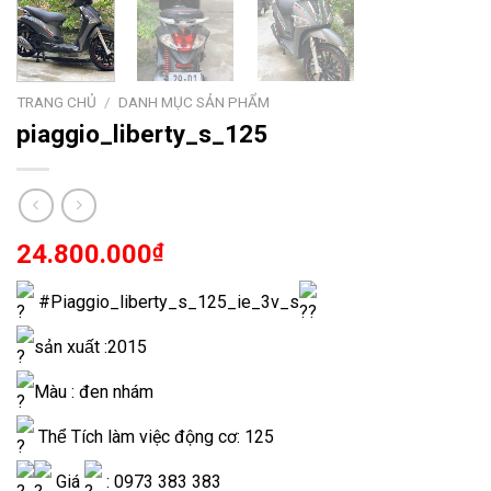
TRANG CHỦ
/
DANH MỤC SẢN PHẨM
piaggio_liberty_s_125
24.800.000
₫
#Piaggio_liberty_s_125_ie_3v_s
sản xuất :2015
Màu : đen nhám
Thể Tích làm việc động cơ: 125
Giá
: 0973 383 383