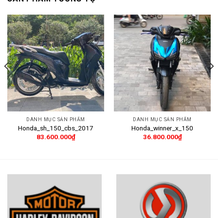
DANH MỤC SẢN PHẨM
DANH MỤC SẢN PHẨM
Honda_sh_150_cbs_2017
Honda_winner_x_150
83.600.000
₫
36.800.000
₫